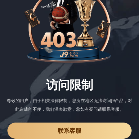
访问限制
尊敬的用户，由于相关法律限制，您所在地区无法访问J9产品，对
此造成的不便，我们深表歉意，您如有疑问请联系客服。
联系客服