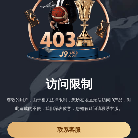
访问限制
尊敬的用户，由于相关法律限制，您所在地区无法访问J9产品，对
此造成的不便，我们深表歉意，您如有疑问请联系客服。
联系客服