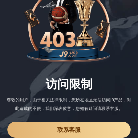
访问限制
尊敬的用户，由于相关法律限制，您所在地区无法访问J9产品，对
此造成的不便，我们深表歉意，您如有疑问请联系客服。
联系客服